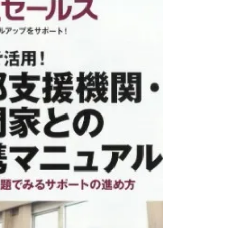
いといけないかというものを書きたかったもので
す。一部個別情報など伏せた形で記載していま
す。また、詳細まで理解していないので、推測の
部分もあります。決して否定などの意味はありま
せん。ご了承の上、お読みいただけますと幸いで
ございます。 BCP（事業継続計画）について思う
こと BCP（事業継続計画）というものがありま
す。私はこのBCPというものが非常に重要である
と思いますが、世間では、BCPは「無駄なもの」
という声が多いです。 なぜでしょうか？BCPは、
災害など有事の際に、会社の中核事業を早期復旧
させるものです。 確かにこれがあれば万能である
ということは申し上げません。想定の範囲を超え
た事象が生じることの方が多いと思います。しか
しながら、災害時は、すべき業務が増えますし、
人員も100％集まるとも言えません。 そんな時
に、100やらな