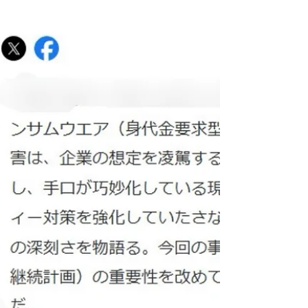
ンサルに頼みたくても頼めない小規模事業者の皆
様に特に受けていただきたいものです。 潜在的な
課題、気付いていない課題を放置しておけば、大
きなけがとなり取り返しのつかない事態になるか
もしれません。 早いうちにできる時に、確認し、
整理しておきたいところです。 来年も、常に基礎
を大切に、皆様のサポートをさせていただきま
す。 今年一年、SACCEED CONSULTINGをあり
がとうございました。 また２０２６年もよろしく
お願いいたします！