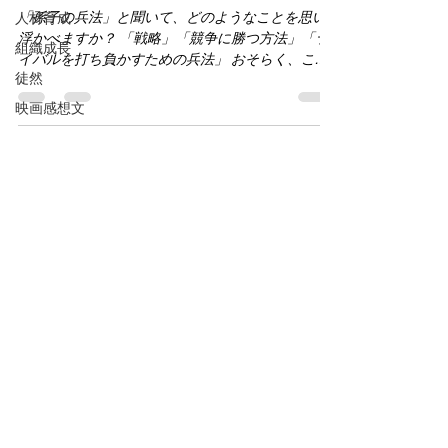
「孫子の兵法」と聞いて、どのようなことを思い
人材育成
浮かべますか？ 「戦略」「競争に勝つ方法」「ラ
組織成長
イバルを打ち負かすための兵法」 おそらく、この
徒然
ようなイメージを持つ方が多いのではないでしょ
うか。 実際、ビジネス書でも「勝てる仕組みを作
映画感想文
る」「勝ちパターンを構築する」といった形で紹
介されることが少なくありません。 もちろん、そ
れらの考え方が間違っているとは思いません。 し
かし、私が中小企業支援やBCP（事業継続）の視
点から孫子を読み返すと、まったく違う本質が見
えてきます。 それは、 「どうすれば勝てるか」で
はなく、「どうすれば負けない会社をつくれる
か」という考え方です。 孫子の「形編」には、こ
んな言葉があります。 「不可勝は己にあり、可勝
は敵にあり」 私は、この一文こそ形編の本質だと
考えています。 市場環境や競合他社、景気など、
「勝てるかどうか」は自社だけでは決められない
要素もあります。 しかし、「負けない状態をつく
ること」は、自分たちの責任で実現できます。 例
えば、 十分な利益を確保できているか 資金繰りに
余裕があるか 特定の社員に依存していないか 顧客