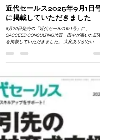
saccontnk
2025年8月22日
読了時間: 1分
近代セールス2025年9月1日号
に掲載していただきました
8月20日発売の「近代セールス9/1号」に、
SACCEED CONSULTING代表 田中が書いた記事
を掲載していただきました。 大変ありがたい、貴
重な経験をさせていただきました。 今回はBCPに
ついて、別の切り口からお伝えさせていただいて
おります。...