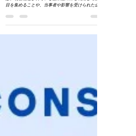
は、現在報道されている全東信の件を利用して注
目を集めることや、当事者や影響を受けられた企
業を批判・否定することを目的としたものではあ
りません。 被害に遭われた企業や関係者の皆様に
は心よりお見舞い申し上げます。 一方で、この出
来事を「一企業だけの問題」として終わらせてし
まえば、日本全体として同じことを繰り返してし
まうのではないか。そんな危機感から、一人の経
営支援者として感じたことを書きます。 全東信、
未入金2万店超か 飲食店、売上金回収に不安（共
同通信） - Yahoo!ニュース 大きな問題が起きるた
びに、日本では「再発防止」が叫ばれます。 もち
ろん、それはとても大切なことです。 しかし、多
くの場合、議論の中心になるのは、 「どうやって
今回と同じことを防ぐか」 という対処療法です。
もちろん目の前の火を消すことは必要です。 です
が、それだけでは十分ではありません。 経営に
は、目先の対応を行う短期的な視点と、数年後、
十年後を見据える中長期的な視点の両方が必要で
す。 今回の出来事から私が考えたのは、「事業の