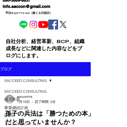
050-3559-5837
info.saccon@gmail.com​
​ 平日8:30〜17:00（除く土日祝日
）
自社分析、経営革新、BCP、組織
成長などに関連した内容などをブ
ログにします。
ブログ
SACCEED CONSULTING
SACCEED CONSULTING
saccontnk
経営革新
7月19日
読了時間: 2分
事業継続計画
孫子の兵法は「勝つための本」
B C P
だと思っていませんか？
リスクマネジメント